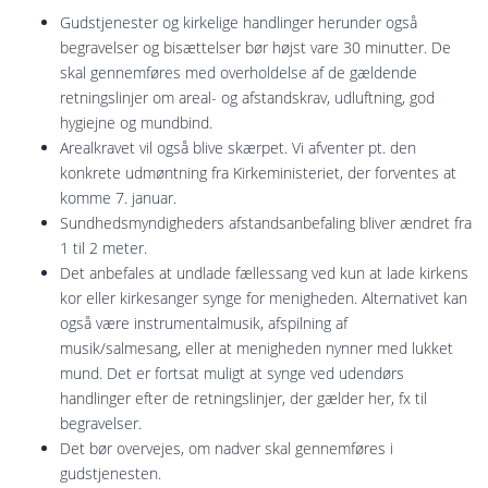
Gudstjenester og kirkelige handlinger herunder også
begravelser og bisættelser bør højst vare 30 minutter. De
skal gennemføres med overholdelse af de gældende
retningslinjer om areal- og afstandskrav, udluftning, god
hygiejne og mundbind.
Arealkravet vil også blive skærpet. Vi afventer pt. den
konkrete udmøntning fra Kirkeministeriet, der forventes at
komme 7. januar.
Sundhedsmyndigheders afstandsanbefaling bliver ændret fra
1 til 2 meter.
Det anbefales at undlade fællessang ved kun at lade kirkens
kor eller kirkesanger synge for menigheden. Alternativet kan
også være instrumentalmusik, afspilning af
musik/salmesang, eller at menigheden nynner med lukket
mund. Det er fortsat muligt at synge ved udendørs
handlinger efter de retningslinjer, der gælder her, fx til
begravelser.
Det bør overvejes, om nadver skal gennemføres i
gudstjenesten.