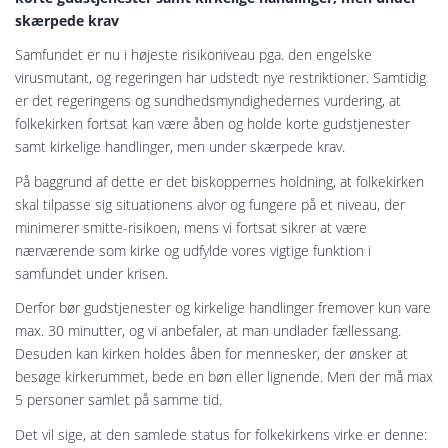
skærpede krav
Samfundet er nu i højeste risikoniveau pga. den engelske
virusmutant, og regeringen har udstedt nye restriktioner. Samtidig
er det regeringens og sundhedsmyndighedernes vurdering, at
folkekirken fortsat kan være åben og holde korte gudstjenester
samt kirkelige handlinger, men under skærpede krav.
På baggrund af dette er det biskoppernes holdning, at folkekirken
skal tilpasse sig situationens alvor og fungere på et niveau, der
minimerer smitte-risikoen, mens vi fortsat sikrer at være
nærværende som kirke og udfylde vores vigtige funktion i
samfundet under krisen.
Derfor bør gudstjenester og kirkelige handlinger fremover kun vare
max. 30 minutter, og vi anbefaler, at man undlader fællessang.
Desuden kan kirken holdes åben for mennesker, der ønsker at
besøge kirkerummet, bede en bøn eller lignende. Men der må max
5 personer samlet på samme tid.
Det vil sige, at den samlede status for folkekirkens virke er denne: