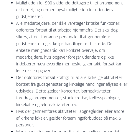
Muligheden for 500 siddende deltagere til et arrangement
er fjernet, og dermed også muligheden for udendørs
gudstjenester.
Alle medarbejdere, der ikke varetager kritiske funktioner,
opfordres fortsat til at arbejde hjemmefra. Det skal dog
sikres, at det fornødne personale til at gennemføre
gudstjenester og kirkelige handlinger er til stede. Det
enkelte menighedsråd kan konkret overveje, om
medarbejdere, hvis opgaver foregår udendørs og ikke
indebærer nævneværdig menneskelig kontakt, fortsat kan
løse disse opgaver.
Der opfordres fortsat kraftigt til, at alle kirkelige aktiviteter
bortset fra gudstjenester og kirkelige handlinger aflyses eller
udskydes. Dette gælder koncerter, børneaktiviteter,
foredragsarrangementer, studiekredse, fællesspisninger,
kirkekaffe og ældreaktiviteter mv.
Hvis der gennemføres aktiviteter i sognegården eller andre
af kirkens lokaler, gælder forsamlingsforbuddet på max. 5
personer.
Menighedsrådsmøder er undtaget forsamlingsforbuddet,