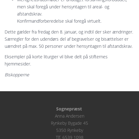
men skal foregå under hensyntagen til areal- og
afstandskrav.
Konfirmandforberedelse skal foregå virtuelt.
Dette gælder fra fredag den 8. januar, og indtil der sker ændringer.
Særregler for den udendørs del af begravelser og bisættelser er
uændret på max. 50 personer under hensyntagen til afstandskrav.
Eksempler på korte liturgier vil blive delt på stifternes
hjemmesider.
Biskopperne
Sognepræst
Anna Andersen
Rynkeby Bygade 45
5350 Rynkeby
Tlf. 6539 1098